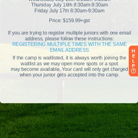
H
E
L
P