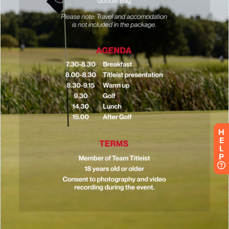
H
E
L
P