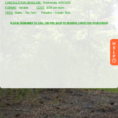
H
E
L
P