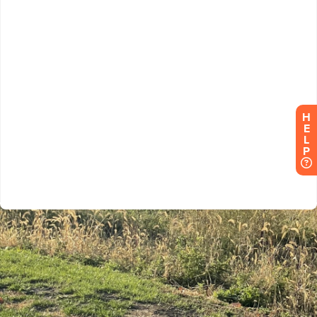
H
E
L
P