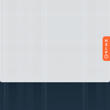
H
E
L
P