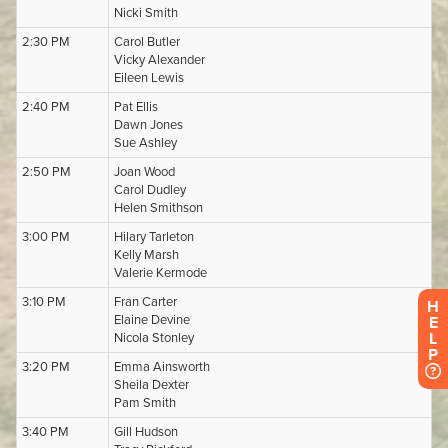
H
E
L
P