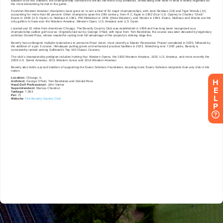
H
E
L
P