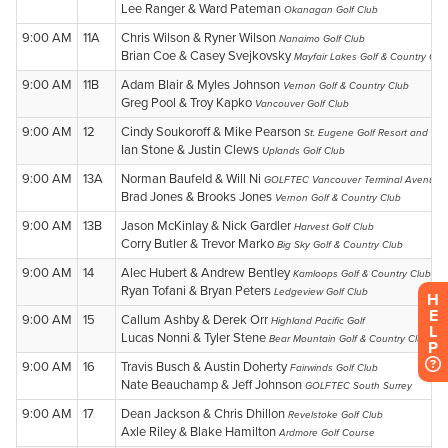
H
E
L
P