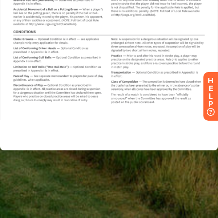
H
E
L
P