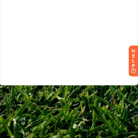
H
E
L
P