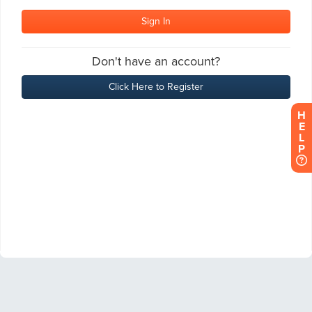
H
E
L
P