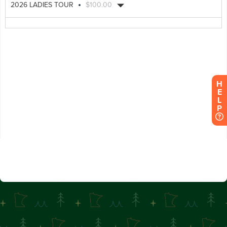
H
E
L
P