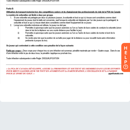
H
E
L
P