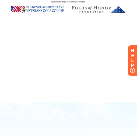
H
E
L
P