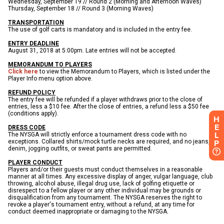
H
E
L
P