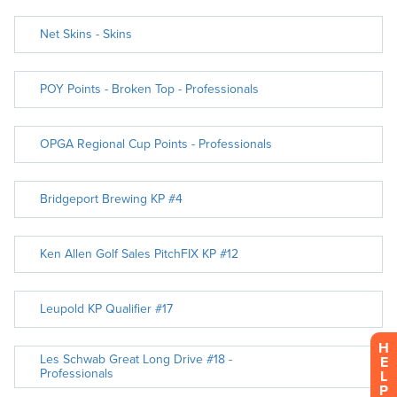
H
E
L
P