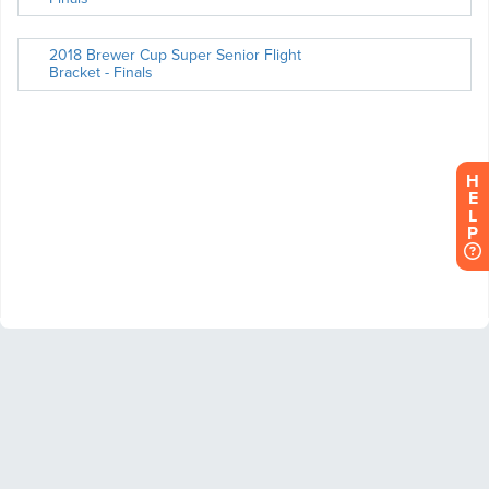
H
E
L
P