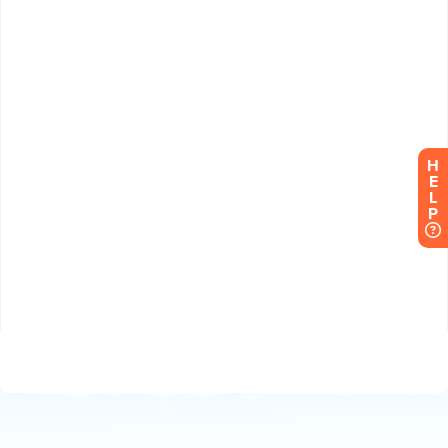
H
E
L
P