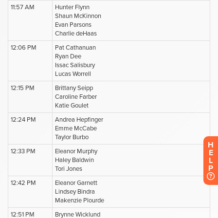
H
E
L
P