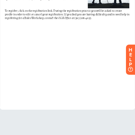
H
E
L
P