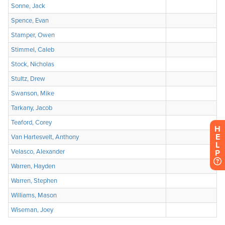
H
E
L
P