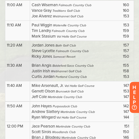
H
E
L
P