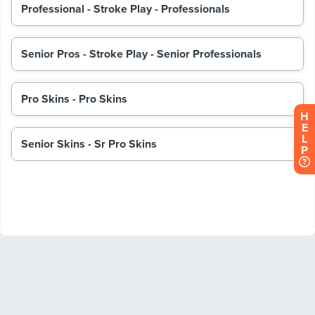
H
E
L
P