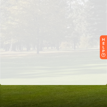
H
E
L
P