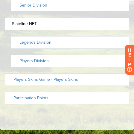
H
E
L
P