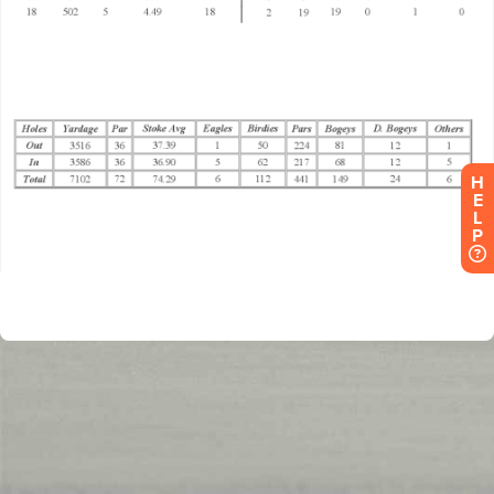
H
E
L
P