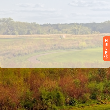
H
E
L
P