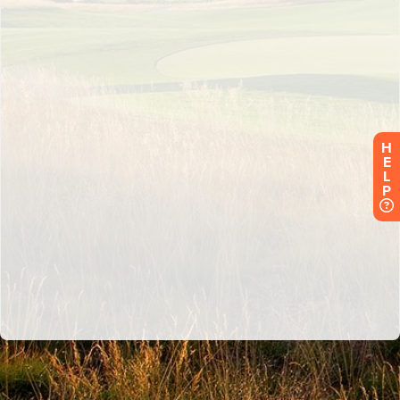
H
E
L
P