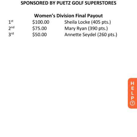
H
E
L
P