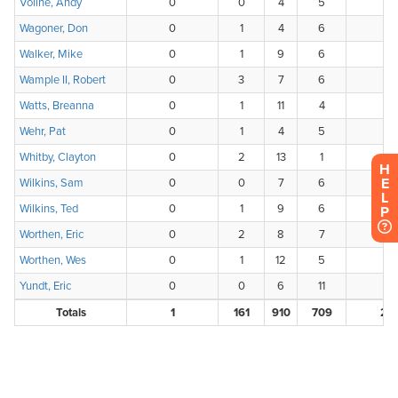
H
E
L
P