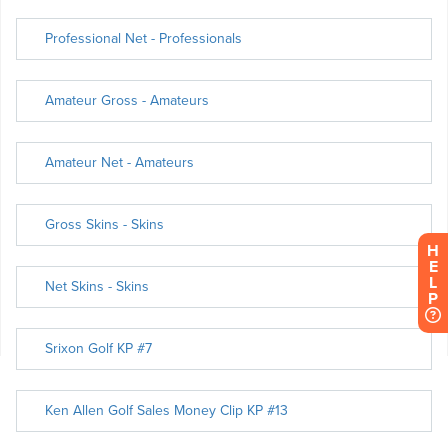
H
E
L
P