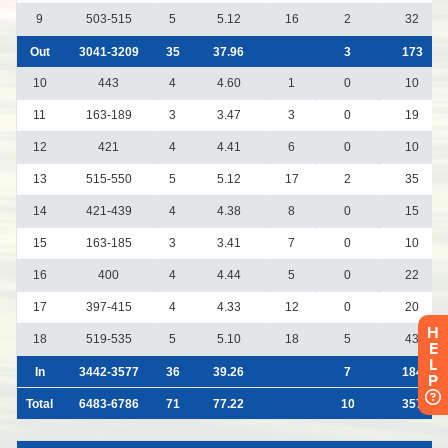
H
E
L
P