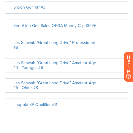
H
E
L
P