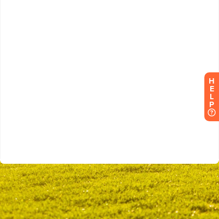
H
E
L
P