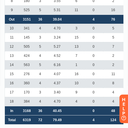
H
E
L
P