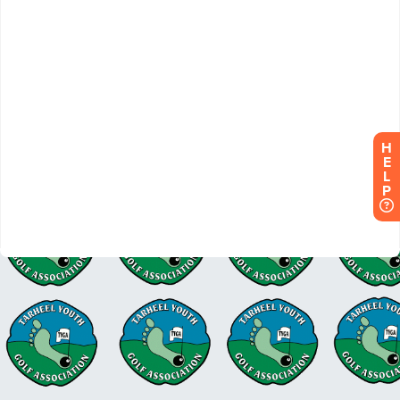
H
E
L
P