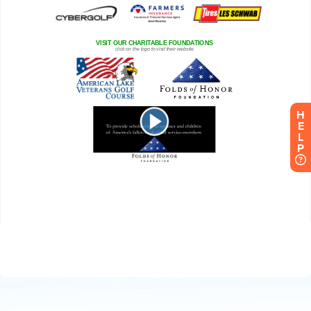
H
E
L
P