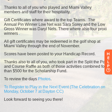
H
E
L
P