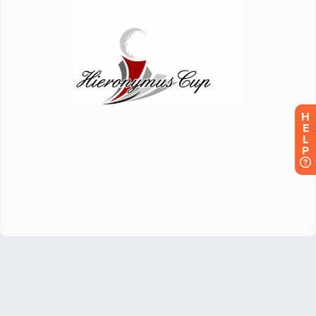
H
E
L
P