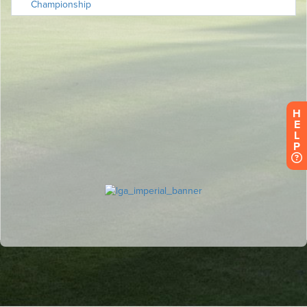
H
E
L
P