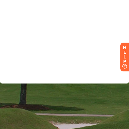
H
E
L
P