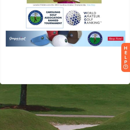
H
E
L
P