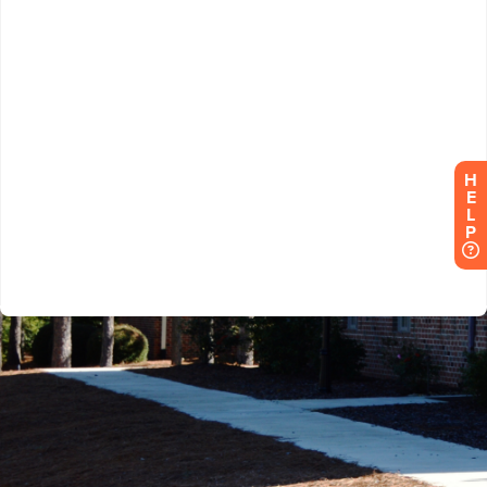
H
E
L
P