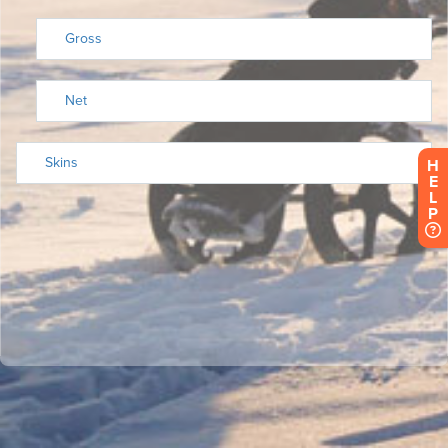
H
E
L
P