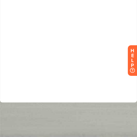
H
E
L
P