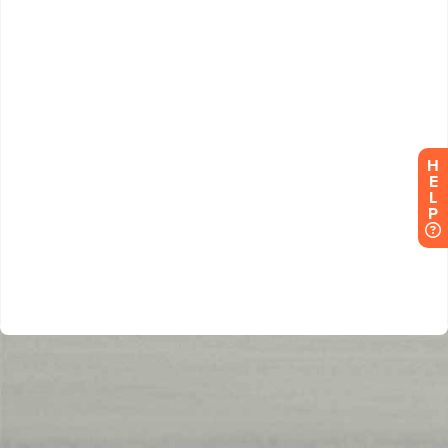
H
E
L
P