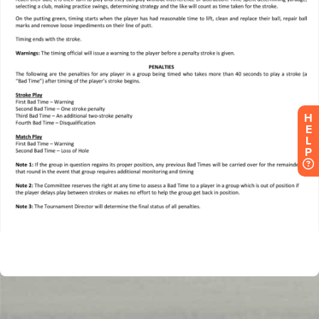
H
E
L
P