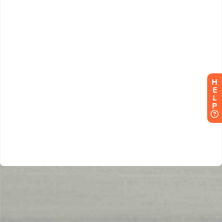
H
E
L
P