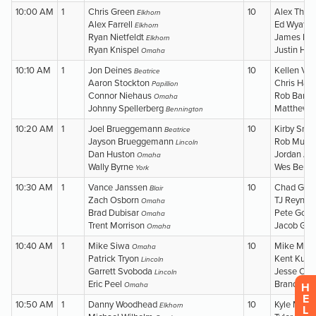
H
E
L