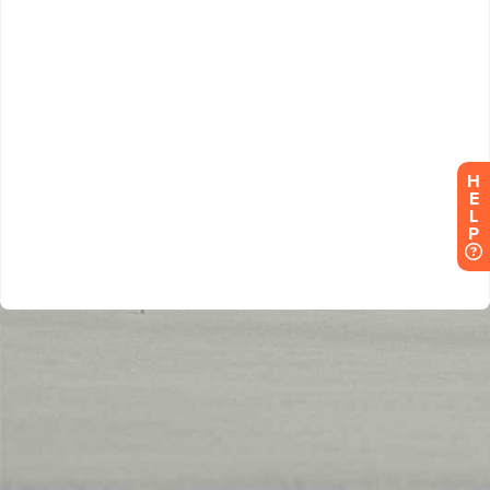
H
E
L
P